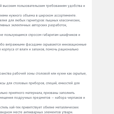
 под
а
из того, какая мебель у вас
муму
 высоким пользовательским требованиям удобства и
имеет
использована в доме, выдвижные
ну
ну.
бутылочницы для кухни могут иметь
ь всю
тиями нужного объема в широком ассортименте.
рать
несколько способов крепления.
елия для любых гарнитуров: пышных классических,
мой
Естественно, каждая хозяйка
льными
ивных эклектичных авторских разработок,
вуют
выбирает максимальное удобный для
ины
себя. Вариантов крепления два: 1.
ои
щие пользующимся спросом габаритам шкафчиков и
рые
Нижнее крепление. В этом случае
 когда
и
направляющие будут фиксироваться
ается
 либо витражными фасадами скрываются инновационные
ют для
в основании короба, за счет чего и
того
 корпуса от влаги и запахов, помочь рационально
рзина
происходит движение элемента. 2.
ного
шим
Есть боковое крепление. Оно
уть, а
считается более удобным, поскольку
акие
позволяет в будущем проводить
и
телей
регулировку фасада. Установка
нства рабочей зоны столовой или кухни как скрытые,
бутылочницы проводится на любую
сторону. Габариты такого элемента
е
сы для столовых приборов, специй, емкостей для
и.
также можно выбирать, а если вам
необходима консультации в данном
 в
льно приятного материала, призваны заполнить
вопросе либо вы не знаете, где
змещения подручных предметов — набора черпаков и
можно приобрести такую фурнитуру,
обязательно рассмотрите каталог
од
стиль хай-тек приветствует обилие металлических
нашей компании и задайте
лько
а видном месте антикварных элементов утвари.