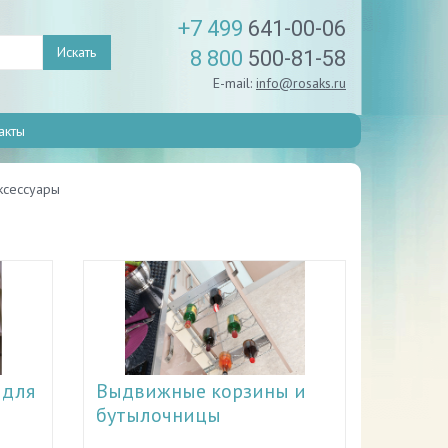
+7 499
641-00-06
Искать
8 800
500-81-58
E-mail:
info@rosaks.ru
акты
ксессуары
 для
Выдвижные корзины и
бутылочницы
ентов,
Каждая хозяйка прекрасно понимает,