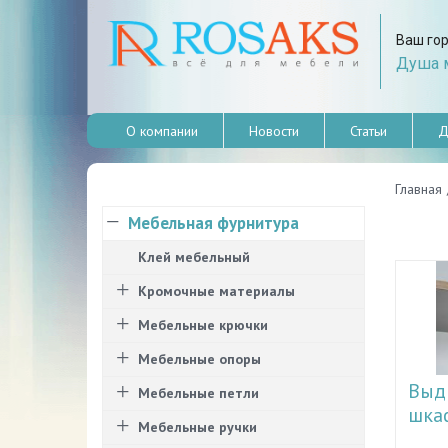
Ваш го
Душа м
О компании
Новости
Статьи
Д
Главная
Мебельная фурнитура
Клей мебельный
Кромочные материалы
Мебельные крючки
Мебельные опоры
Выд
Мебельные петли
шка
Мебельные ручки
Рассм