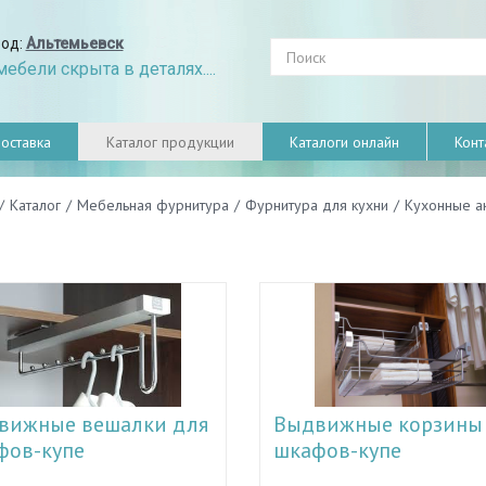
род:
Альтемьевск
ебели скрыта в деталях....
оставка
Каталог продукции
Каталоги онлайн
Конт
/
Каталог
/
Мебельная фурнитура
/
Фурнитура для кухни
/
Кухонные а
вижные вешалки для
Выдвижные корзины
фов-купе
шкафов-купе
атривая вопрос относительно
Занимаясь рассмотрением элем