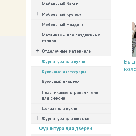
Мебельный багет
созда
самос
Мебельный крепеж
понима
могут 
Мебельный молдинг
есть в
необх
Механизмы для раздвижных
выдви
столов
Напри
может
Отделочные материалы
да и к
Выд
Фурнитура для кухни
также
кол
Перво
Кухонные аксессуары
выбир
Для то
шкафо
Кухонный плинтус
пребы
в неск
хозяй
устано
Пластиковые ограничители
и удо
дости
для сифона
специ
места:
кухни.
Цоколь для кухни
пробл
выдви
При н
котор
Фурнитура для шкафов
повеси
просто
наход
Фурнитура для дверей
необх
вещей.
достат