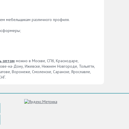
имеющиеся вопросы специалистам.
Вы получите на них максимальной
ько
развернутый ответ, а сотрудники
м
нашей компании помогут вам
мент
аем мебельщикам различного профиля.
подобрать удобный для вас вариант.
среди
ов.
ансформеры;
ы
ине
только
этому
о
ь оптом
можно в Москве, СПб, Краснодаре,
лужить
тове-на-Дону, Ижевске, Нижнем Новгороде, Тольятти,
ратове, Воронеже, Смоленске, Саранске, Ярославле,
СНГ.