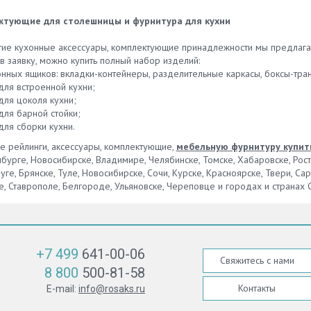
без проблем сделать заказ на
идеально в мебель, что об их
жения элементов вы сможете
у, рассмотрите каталог нашей
существовании будут знать тол
ктующие для столешницы и фурнитура для кухни
 абсолютно все необходимые
нии и подберите оптимальную
хозяева квартиры. Без пробле
тва для приготовления блюда.
ебя модель.
можно адаптировать такой эле
ие кухонные аксессуары, комплектующие принадлежности мы предлаг
, что выбирать такую
под интерьер кухни, выбирать 
 заявку, можно купить полный набор изделий:
туру необходимо только от
разнообразных форм и размер
онных ящиков: вкладки-контейнеры, разделительные каркасы, боксы-тр
тных производителей, которые
Широкий ассортимент корзин в
для встроенной кухни;
номят на материалах для их
можете найти в интернет-магаз
для цоколя кухни;
ия. Имейте в виду, что
нашей компании. Мы работаем 
для барной стойки;
рованные детали и элементы
с известными поставщиками, по
для сборки кухни.
 прослужить на порядок
предлагаем элементы высоког
, чем пластиковые.
е рейлинги, аксессуары, комплектующие,
мебельную фурнитуру купит
качества, которые смогут прос
венно, серьезной нагрузки они
бурге, Новосибирске, Владимире, Челябинске, Томске, Хабаровске, Рос
далеко не один год.
ут бояться, не прогнуться под
уге, Брянске, Туле, Новосибирске, Сочи, Курске, Красноярске, Твери, Са
стекла и посуды, которая на
, Ставрополе, Белгороде, Ульяновске, Череповце и городах и странах 
ходится. Коррозии такие
 не подвергаются,
зоваться будут долго. Большой
имент таких элементов и
туры вы найдете на нашем
+7 499
641-00-06
Свяжитесь с нами
8 800
500-81-58
Контакты
E-mail:
info@rosaks.ru