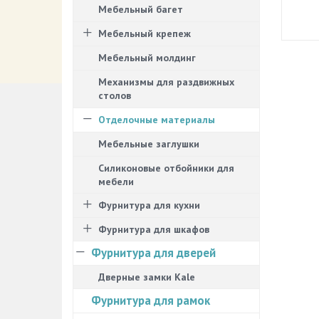
декор
Мебельный багет
Заглу
Мебельный крепеж
самая 
Купит
Мебельный молдинг
предла
Мебел
Механизмы для раздвижных
исходя
столов
мебел
гармо
Отделочные материалы
пласт
Заглу
Мебельные заглушки
удобн
Силиконовые отбойники для
Заглу
мебели
прово
заглу
Фурнитура для кухни
распо
компь
Фурнитура для шкафов
их, п
аккура
Фурнитура для дверей
компью
Дверные замки Kale
значит
проду
Фурнитура для рамок
различ
Заглу