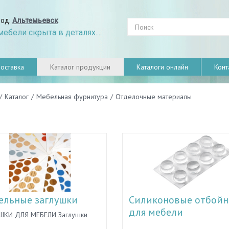
род:
Альтемьевск
ебели скрыта в деталях....
оставка
Каталог продукции
Каталоги онлайн
Конт
/
Каталог
/
Мебельная фурнитура
/
Отделочные материалы
ельные заглушки
Силиконовые отбой
для мебели
ШКИ ДЛЯ МЕБЕЛИ Заглушки
ебели используются для
Силиконовые демпферы для м