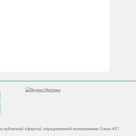
стике.
ойники
к
кт
.
и
обенно
и для
ну
адкам,
 в
– для
сить
итель
и
тся публичной офертой, определяемой положениями Статьи 437
ужно