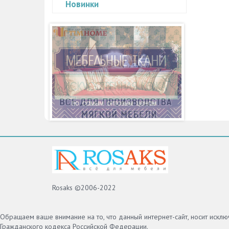
Новинки
TimLi
Заглу
оптим
любог
заглуш
исходя
расцв
заглу
под п
отвер
Заглу
прово
500 шт
Заглу
компь
элеме
совре
кабел
стоит 
Rosaks ©2006-2022
Качес
для п
ведь 
Обращаем ваше внимание на то, что данный интернет-сайт, носит искл
под п
Гражданского кодекса Российской Федерации.