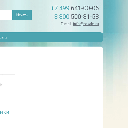
+7 499
641-00-06
Искать
8 800
500-81-58
E-mail:
info@rosaks.ru
акты
ники
ебели