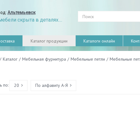
род:
Альтемьевск
ебели скрыта в деталях....
оставка
Каталог продукции
Каталоги онлайн
Конт
/
Каталог
/
Мебельная фурнитура
/
Мебельные петли
/
Мебельные петл
 по:
20
По алфавиту А-Я