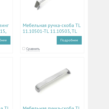
линг
Мебельная ручка-скоба TL
15,
11.10501-TL 11.10503, TL
182
11.11078
бнее
Подробнее
Сравнить
а TL
Мебельная ручка-скоба TL