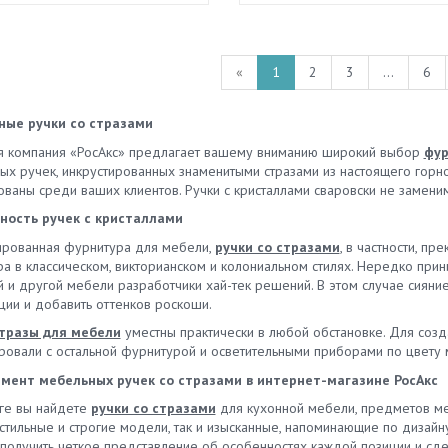
«
1
2
3
...
6
ые ручки со стразами
я компания «РосАкс» предлагает вашему вниманию широкий выбор
фур
х ручек, инкрустированных знаменитыми стразами из настоящего горног
ованы среди ваших клиентов. Ручки с кристаллами сваровски не замени
ность ручек с кристаллами
ированная фурнитура для мебели,
ручки со стразами
, в частности, п
ра в классическом, викторианском и колониальном стилях. Нередко пр
 и другой мебели разработчики хай-тек решений. В этом случае сияние
ции и добавить оттенков роскоши.
тразы для мебели
уместны практически в любой обстановке. Для соз
ровали с остальной фурнитурой и осветительными приборами по цвету 
мент мебельных ручек со стразами в интернет-магазине РосАкс
оге вы найдете
ручки со стразами
для кухонной мебели, предметов меб
к стильные и строгие модели, так и изысканные, напоминающие по диза
 получить четкое представление об особенностях каждой позиции и сд