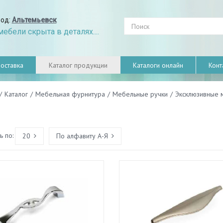
род:
Альтемьевск
ебели скрыта в деталях....
оставка
Каталог продукции
Каталоги онлайн
Конт
/
Каталог
/
Мебельная фурнитура
/
Мебельные ручки
/
Эксклюзивные м
 по:
20
По алфавиту А-Я