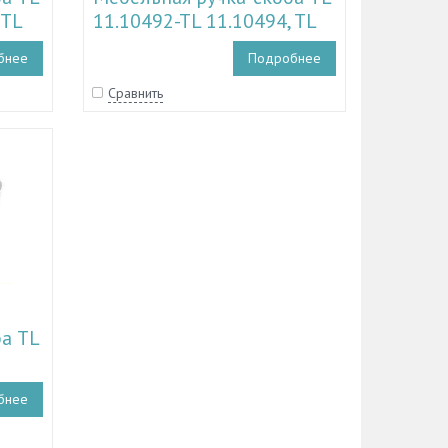
 TL
11.10492-TL 11.10494, TL
11.11075
бнее
Подробнее
Сравнить
а TL
бнее