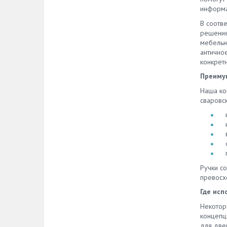
информа
В соотве
решение
мебельны
антично
конкретн
Преиму
Наша ко
сваровск
Ручки со
превосх
Где исп
Некоторо
концепц
для две