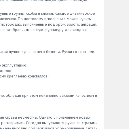
рупные группы: скобы и кнопки. Каждое дизайнерское
оложению. По цветовому исполнению можно купить
их городах, выполненные под хром, золото, антрацит,
сть подобрать идеальную фурнитуру для каждого
агая лучшее для вашего бизнеса. Ручки со стразами
ю эксплуатацию;
кторов;
ному креплению кристаллов;
ене, обладая при этом неизменно высоким качеством и
ели стразы неуместны. Однако с появлением новых
расширились. Сегодня выпускаются ручки со стразами
«камней» выгодно подчеркивают хромированные детали,