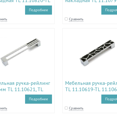
адная TL 11.10820-TL
накладная TL 11.1079
0873
11.10819
Подробнее
Подро
нить
Сравнить
льная ручка-рейлинг
Мебельная ручка-рей
мм TL 11.10621, TL
TL 11.10619-TL 11.106
1191
TL 11.11189-TL 11.11
Подробнее
Подро
нить
Сравнить