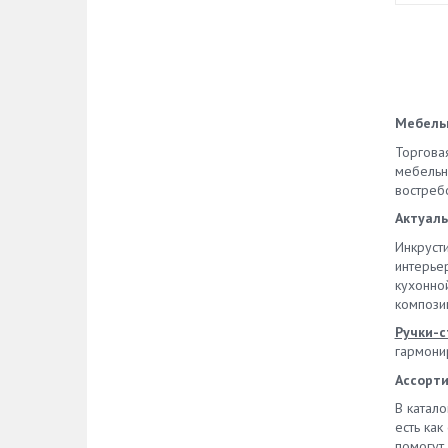
Мебельн
Торгова
мебельны
востреб
Актуаль
Инкруст
интерье
кухонной
компози
Ручки-с
гармони
Ассорти
В катал
есть ка
помогут