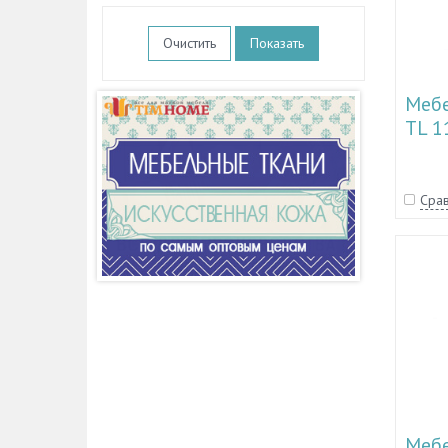
Очистить
Мебе
TL 1
TL 1
Срав
Мебе