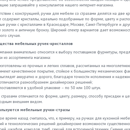
цию запрашивайте у консультантов нашего интернет-магазина.
тствии с конструкцией, ручки для мебели со стразами делятся на две к
 содержит кристаллы, идеально подобранные по форме, цвету и расп
е ручки с кристаллами в Краснодаре, Москве, Санкт-Петербурге и друг
е золото и античную бронзу. Широкий спектр вариантов дает возможно
ого случая.
щества мебельных ручек-кристаллов
мпания внимательно относится к выбору поставщиков фурнитуры, предл
и из ассортимента магазина:
изготовлены из прочных и легких сплавов, рассчитанных на многолетню
имеют качественное покрытие, стойкое к большинству механических фа
выглядят аккуратно и дорого, благодаря точности исполнения и надеж
отличаются разнообразием дизайнерских решений;
поставляются в удобной упаковке – по 50 или 100 штук.
 стразами отличаются по форме, цвету, размеру, способу присадки и ц
одным внешним видом.
ользуются мебельные ручки-стразы
е время назад считалось, что, к примеру, на ручках для кухонной меб
ий и технологических решений дизайнерские возможности существенно 
рей, шкафов, комодов, тумб, секций для встроенной техники. Сияние 