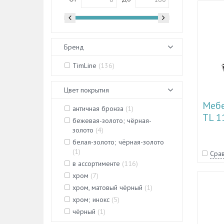
Бренд
TimLine
(
136
)
Цвет покрытия
Мебе
античная бронза
(
1
)
TL 1
бежевая-золото; чёрная-
золото
(
4
)
белая-золото; чёрная-золото
(
1
)
Срав
в ассортименте
(
116
)
хром
(
7
)
хром, матовый чёрный
(
1
)
хром; инокс
(
5
)
чёрный
(
1
)