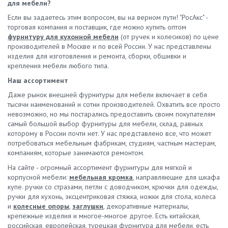
для мебели?
Если вы задаетесь этим вопросом, вы на верном пути! "РосАкс" -
торговая компания и поставщик, где можно купить оптом
фурнитуру для кухонной мебели
(от ручек и колесиков) по цене
производителей в Москве и по всей России. У нас представлены
изделия для изготовления и ремонта, сборки, обшивки и
крепления мебели любого типа.
Наш ассортимент
Даже рынок внешней фурнитуры для мебели включает в себя
тысячи наименований и сотни производителей. Охватить все просто
невозможно, но мы постарались предоставить своим покупателям
самый большой выбор фурнитуры для мебели, склад, равных
которому в России почти нет. У нас представлено все, что может
потребоваться мебельным фабрикам, студиям, частным мастерам,
компаниям, которые занимаются ремонтом.
На сайте - огромный ассортимент фурнитуры для мягкой и
корпусной мебели:
мебельная кромка
, направляющие для шкафа
купе. ручки со стразами, петли с доводчиком, крючки для одежды,
ручки для кухонь, эксцентриковая стяжка, ножки для стола, колеса
и
колесные опоры
,
заглушки
, декоративные материалы,
крепежные изделия и многое-многое другое. Есть китайская,
российская, европейская, турецкая фурнитура для мебели, есть