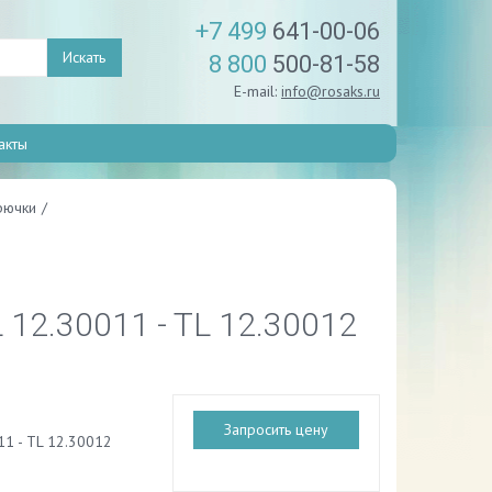
+7 499
641-00-06
Искать
8 800
500-81-58
E-mail:
info@rosaks.ru
акты
рючки
/
12.30011 - TL 12.30012
Запросить цену
11 - TL 12.30012