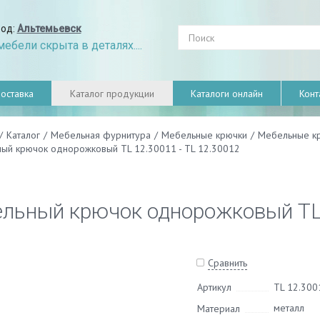
род:
Альтемьевск
ебели скрыта в деталях....
оставка
Каталог продукции
Каталоги онлайн
Конт
/
Каталог
/
Мебельная фурнитура
/
Мебельные крючки
/
Мебельные к
ый крючок однорожковый TL 12.30011 - TL 12.30012
льный крючок однорожковый TL 
Сравнить
Артикул
TL 12.300
металл
Материал