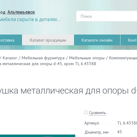
род:
Альтемьевск
ебели скрыта в деталях....
оставка
Каталог продукции
Каталоги онлайн
Конт
/
Каталог
/
Мебельная фурнитура
/
Мебельные опоры
/
Комплектующи
а металлическая для опоры d-45, хром TL 6.43388
ушка металлическая для опоры d-
Сравнить
Артикул
TL 6.4338
45
Диаметр, мм