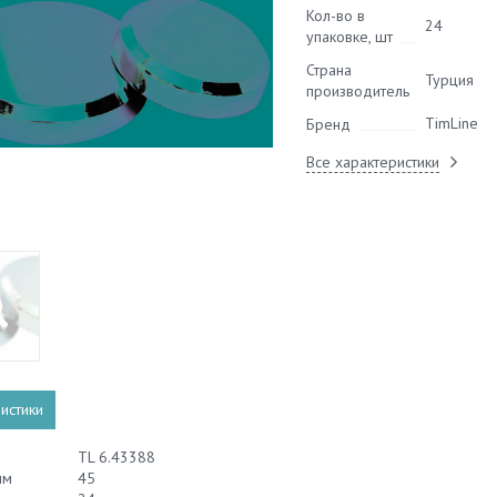
Кол-во в
24
упаковке, шт
Страна
Турция
производитель
TimLine
Бренд
Все характеристики
истики
TL 6.43388
мм
45